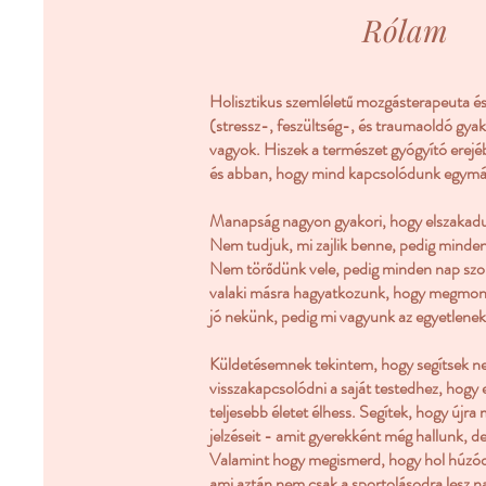
Rólam
Holisztikus szemléletű mozgásterapeuta
(
stressz-, feszültség-, és traumaoldó gya
vagyok. Hiszek a természet gyógyító erejé
és abban, hogy mind kapcsolódunk egymá
Manapság nagyon gyakori, hogy elszakadun
Nem tudjuk, mi zajlik benne, pedig minde
Nem törődünk vele, pedig minden nap szol
valaki másra hagyatkozunk, hogy megmond
jó nekünk, pedig mi vagyunk az egyetlenek,
Küldetésemnek tekintem, hogy segítsek n
visszakapcsolódni a saját testedhez, hogy 
teljesebb életet élhess. Segítek, hogy újra
jelzéseit - amit gyerekként még hallunk, d
Valamint hogy megismerd, hogy hol húzódn
ami aztán nem csak a sportolásodra lesz n