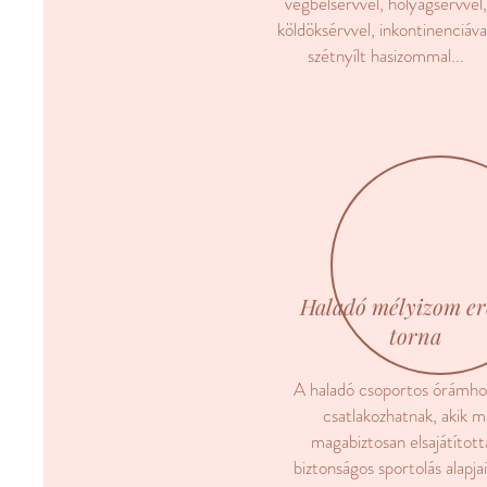
végbélsérvvel, hólyagsérvvel,
köldöksérvvel, inkontinenciáva
szétnyílt hasizommal...
Haladó mélyizom er
torna
A haladó csoportos órámho
csatlakozhatnak, akik m
magabiztosan elsajátított
biztonságos sportolás alapjai