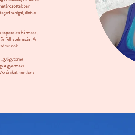
s határozottabban
ged szolgál, illetve
e kapcsolati hármasa,
z önfelhatalmazás. A
eszámolnak.
s, gyógytorna
gy a gyermeki
 Az órákat mindenki