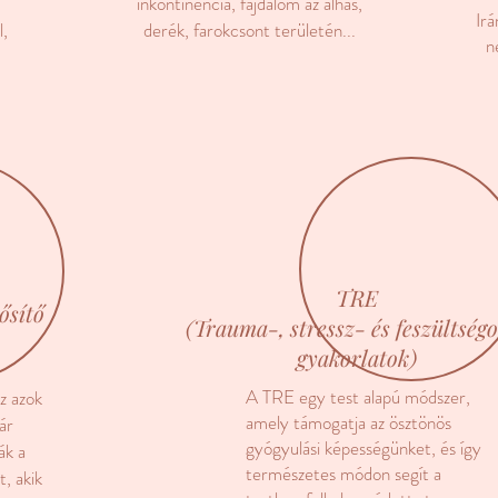
inkontinencia, fájdalom az alhas,
Ir
l,
derék, farokcsont területén...
n
TRE
ősítő
(Trauma-, stressz- és feszültség
gyakorlatok)
A TRE egy test alapú módszer,
z azok
amely támogatja az ösztönös
ár
gyógyulási képességünket, és így
ák a
természetes módon segít a
t, akik