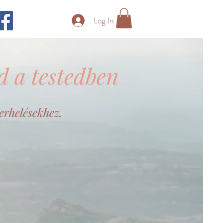
Log In
d a testedben
erhelésekhez.