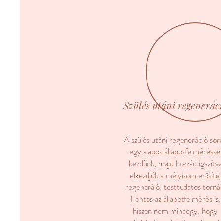
Szülés utáni regenerác
A szülés utáni regeneráció sor
egy alapos állapotfelmérésse
kezdünk, majd hozzád igazítv
elkezdjük a mélyizom erősítő,
regeneráló, testtudatos torná
Fontos az állapotfelmérés is,
hiszen nem mindegy, hogy