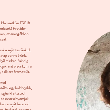
 és Nemzetközi TRE®
korlatok)
Provider
ben, az energiákban
ssal.
k a saját testünktől.
n nap benne élünk.
gál minket. Mindig
ják, mit érzünk, mi a
 akik ezt érezhetjük.
eked
ezáltal egy boldogabb,
 meghalld a tested
e sokszor elnyomjuk.
ak a saját határaid,
agy hatással, hanem a