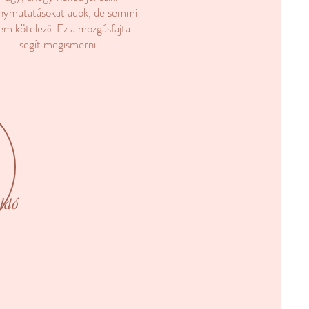
ánymutatásokat adok, de semmi
em kötelező. Ez a mozgásfajta
segít megismerni...
oldó