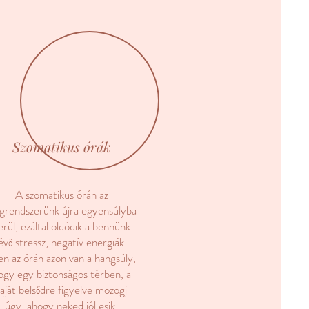
Szomatikus órák
A szomatikus órán az
egrendszerünk újra egyensúlyba
erül, ezáltal oldódik a bennünk
lévő stressz, negatív energiák.
en az órán azon van a hangsúly,
ogy egy biztonságos térben, a
saját belsődre figyelve mozogj
úgy, ahogy neked jól esik.