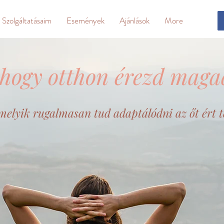
Szolgáltatásaim
Események
Ajánlások
More
e, hogy otthon érezd maga
amelyik rugalmasan tud adaptálódni az őt ért t