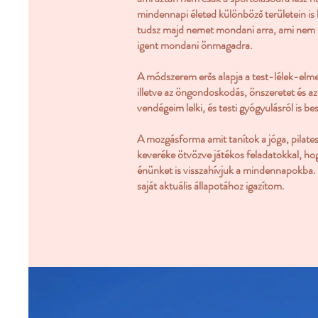
mindennapi életed különböző területein i
tudsz majd nemet mondani arra, ami nem té
igent mondani önmagadra.
A módszerem erős alapja a test-lélek-elm
illetve az öngondoskodás, önszeretet és a
vendégeim lelki, és testi gyógyulásról is b
A mozgásforma amit tanítok a jóga, pilate
keveréke ötvözve játékos feladatokkal, ho
énünket is visszahívjuk a mindennapokba.
saját aktuális állapotához igazítom.