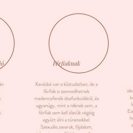
ió
Férfiaknak
án
Kevésbé van a köztudatban, de a
id
l
férfiak is szenvedhetnek
k
a
medencefenék diszfunkcióktól, és
ugyanúgy, mint a nőknek sem, a
Ez
t.
férfiak sem kell életük végéig
h
együtt élni a tüneteikkel.
Szexuális zavarok, fájdalom,