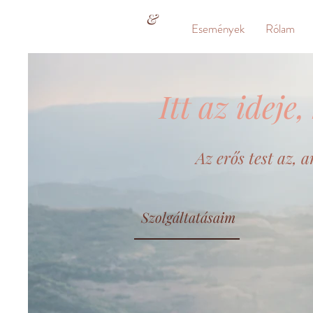
&
Események
Rólam
Itt az idej
Az erős test az, 
Szolgáltatásaim